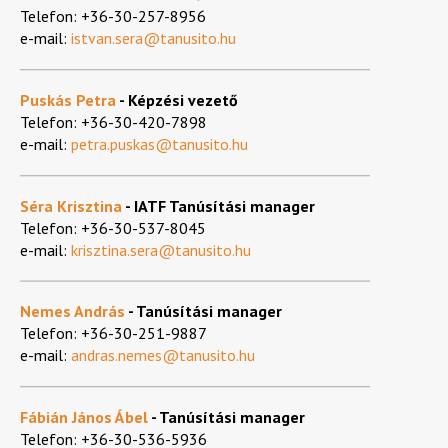
Telefon: +36-30-257-8956
e-mail:
istvan.sera@tanusito.hu
Puskás Petra
- Képzési vezető
Telefon: +36-30-420-7898
e-mail:
petra.puskas@tanusito.hu
Séra Krisztina
- IATF
Tanúsítási manager
Telefon: +36-30-537-8045
e-mail:
krisztina.sera@tanusito.hu
Nemes András
-
Tanúsítási manager
Telefon: +36-30-251-9887
e-mail:
andras.nemes@tanusito.hu
Fábián János Ábel
-
Tanúsítási
manager
Telefon: +36-30-536-5936