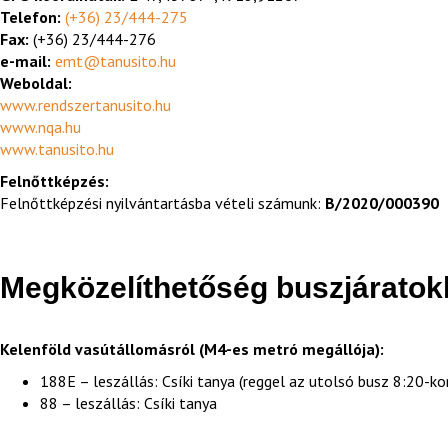
Telefon:
(+36) 23/444-275
Fax:
(+36) 23/444-276
e-mail:
emt@tanusito.hu
Weboldal:
www.rendszertanusito.hu
www.nqa.hu
www.tanusito.hu
Felnőttképzés:
Felnőttképzési nyilvántartásba vételi számunk:
B/2020/000390
Megközelíthetőség buszjáratok
Kelenföld vasútállomásról (M4-es metró megállója):
188E – leszállás: Csíki tanya (reggel az utolsó busz 8:20-kor
88 – leszállás: Csíki tanya