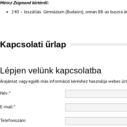
Móricz Zsigmond körtérről:
240 – leszállás: Gimnázium (Budaörs), onnan 88-as buszra átsz
Kapcsolati űrlap
Lépjen velünk kapcsolatba
Árajánlat vagy egyéb más információ kéréshez használja webes űr
Név:
E-mail:
Telefonszám: