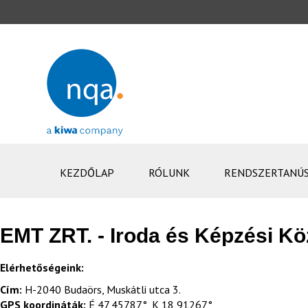
KEZDŐLAP
RÓLUNK
RENDSZERTANÚS
EMT ZRT. - Iroda és Képzési K
Elérhetőségeink:
Cím:
H-2040 Budaörs, Muskátli utca 3.
GPS koordináták:
É 47,45787°, K 18,91267°