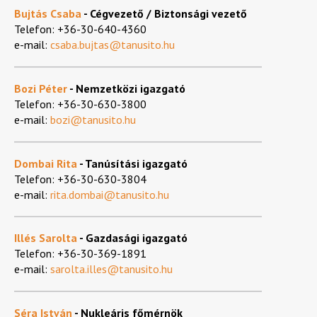
Bujtás Csaba
-
Cégvezető /
Biztonsági vezető
Telefon: +36-30-640-4360
e-mail:
csaba.bujtas@tanusito.hu
Bozi Péter
-
Nemzetközi igazgató
Telefon: +36-30-630-3800
e-mail:
bozi@tanusito.hu
Dombai Rita
-
Tanúsítási igazgató
Telefon: +36-30-630-3804
e-mail:
rita.dombai@tanusito.hu
Illés Sarolta
-
Gazdasági igazgató
Telefon: +36-30-369-1891
e-mail:
sarolta.illes@tanusito.hu
Séra István
- Nukleáris főmérnök