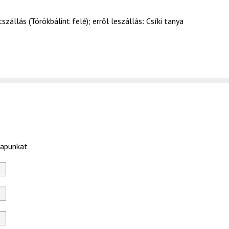
állás (Törökbálint felé); erről leszállás: Csíki tanya
lapunkat