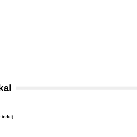
kal
 indul)