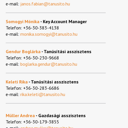
e-mail:
janos.fabian@tanusito.hu
Somogyi Mónika
-
Key Account Manager
Telefon: +36-30-383-4138
e-mail:
monika.somogyi@tanusito.hu
Gendur Boglárka
-
Tanúsítási
asszisztens
Telefon: +36-30-230-9668
e-mail:
boglarka.gendur@tanusito.hu
Keleti Rika
-
Tanúsítási
asszisztens
Telefon: +36-30-283-6686
e-mail:
rika.keleti@tanusito.hu
Müller Andrea
- Gazdasági asszisztens
Telefon: +36-30-179-3855
e-mail:
andrea.muller@tanusito.hu