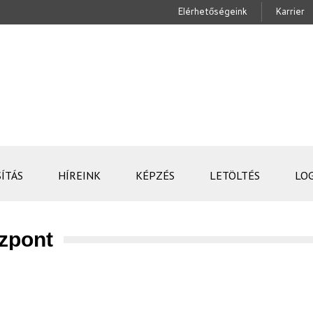
Elérhetőségeink
Karrier
ÍTÁS
HÍREINK
KÉPZÉS
LETÖLTÉS
LO
özpont