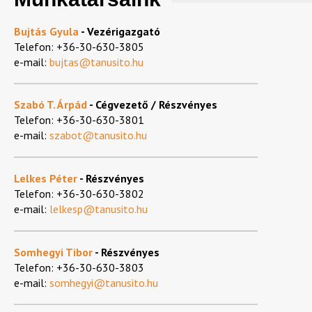
Bujtás Gyula
- Vezérigazgató
Telefon: +36-30-630-3805
e-mail:
bujtas@tanusito.hu
Szabó T. Árpád
-
Cégvezető
/ Részvényes
Telefon: +36-30-630-3801
e-mail:
szabot@tanusito.hu
Lelkes Péter
-
Részvényes
Telefon: +36-30-630-3802
e-mail:
lelkesp@tanusito.hu
Somhegyi Tibor
-
Részvényes
Telefon: +36-30-630-3803
e-mail:
somhegyi@tanusito.hu