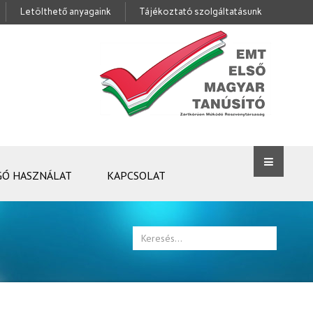
Letölthető anyagaink
Tájékoztató szolgáltatásunk
GÓ HASZNÁLAT
KAPCSOLAT