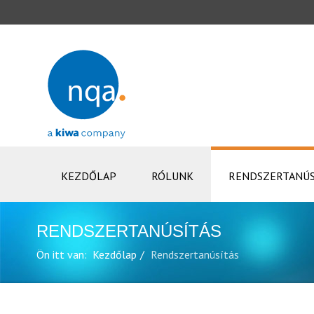
KEZDŐLAP
RÓLUNK
RENDSZERTANÚS
RENDSZERTANÚSÍTÁS
Ön itt van:
Kezdőlap
Rendszertanúsítás