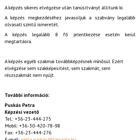
A képzés sikeres elvégzése után tanúsítványt állítunk ki.
A képzés megkezdéséhez javasoljuk a szabvány legalább
olvasati szintű ismeretét.
A képzés legalább 8 fő jelentkezése esetén kerül
megtartásra.
A képzés egyéb szakmai továbbképzésnek minősül. Ezért
elvégzése sem szakképesítést, sem szakmát, sem
részszakmát nem nyújt.
További információ:
Puskás Petra
Képzési vezető
Tel.: +36-23-444-275
Mobil: +36-30-420-78-98
Fax: +36-23-444-276
E-mail:
petra.puskas@tanusito.hu