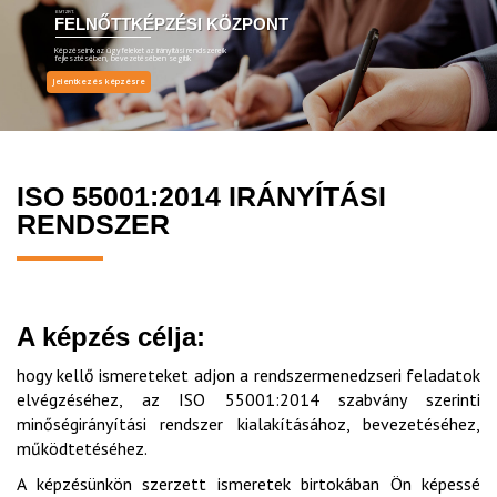
EMT ZRT.
FELNŐTTKÉPZÉSI KÖZPONT
Képzéseink az ügyfeleket az irányítási rendszereik
fejlesztésében, bevezetésében segítik
Jelentkezés képzésre
ISO 55001:2014 IRÁNYÍTÁSI
RENDSZER
A képzés célja:
hogy kellő ismereteket adjon a rendszermenedzseri feladatok
elvégzéséhez, az ISO 55001:2014 szabvány szerinti
minőségirányítási rendszer kialakításához, bevezetéséhez,
működtetéséhez.
A képzésünkön szerzett ismeretek birtokában Ön képessé