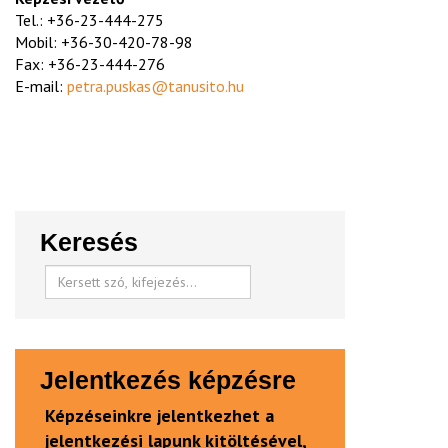
Tel.: +36-23-444-275
Mobil: +36-30-420-78-98
Fax: +36-23-444-276
E-mail:
petra.puskas@tanusito.hu
Keresés
Jelentkezés képzésre
Képzéseinkre jelentkezhet a
jelentkezési lapunk kitöltésével,