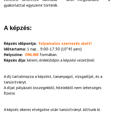
gyakorlattal egyszerre történik.
A képzés:
Képzés időpontja:
folyamatos szervezés alatt!
Időtartama:
1 nap , 9:00-17:30 (10*45 perc)
Helyszíne:
ONLINE
formában.
Képzés díja:
kérem, érdeklődjön a képzési vezetőnél
A díj tartalmazza a képzést, tananyagot, vizsgadíjat, és a
tanúsítványt.
A díjat pályázati összegekből, hitelekből nem lehetséges
fizetni.
A képzés sikeres elvégzése után tanúsítványt állítunk ki.