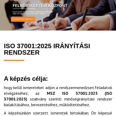
EMT ZRT.
FELNŐTTKÉPZÉSI KÖZPONT
Képzéseink az ügyfeleket az irányítási rendszereik
fejlesztésében, bevezetésében segítik
Jelentkezés képzésre
ISO 37001:2025 IRÁNYÍTÁSI
RENDSZER
A képzés célja:
hogy kellő ismereteket adjon a rendszermenedzseri feladatok
elvégzéséhez, az
MSZ ISO 37001:2025 (ISO
37001:2025)
szabvány szerinti minőségirányítási rendszer
kialakításához, bevezetéséhez, működtetéséhez.
A képzésünkön szerzett ismeretek birtokában Ön képessé