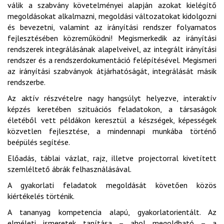
válik a szabvány követelményei alapján azokat kielégítő
megoldásokat alkalmazni, megoldási változatokat kidolgozni
és bevezetni, valamint az irányítási rendszer folyamatos
fejlesztésében közreműködni! Megismerkedik az irányítási
rendszerek integrálásának alapelveivel, az integrált irányítási
rendszer és a rendszerdokumentáció felépítésével. Megismeri
az irányítási szabványok átjárhatóságát, integrálását másik
rendszerbe.
Az aktív részvételre nagy hangsúlyt helyezve, interaktív
képzés keretében szituációs feladatokon, a társaságok
életéből vett példákon keresztül a készségek, képességek
közvetlen fejlesztése, a mindennapi munkába történő
beépülés segítése.
Előadás, táblai vázlat, rajz, illetve projectorral kivetített
szemléltető ábrák felhasználásával.
A gyakorlati feladatok megoldását követően közös
kiértékelés történik.
A tananyag kompetencia alapú, gyakorlatorientált. Az
elméleti ismeretek tanítása – ahol megoldható – a