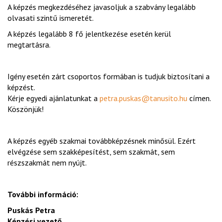
A képzés megkezdéséhez javasoljuk a szabvány legalább
olvasati szintű ismeretét.
A képzés legalább 8 fő jelentkezése esetén kerül
megtartásra.
Igény esetén zárt csoportos formában is tudjuk biztosítani a
képzést.
Kérje egyedi ajánlatunkat a
petra.puskas@tanusito.hu
címen.
Köszönjük!
A képzés egyéb szakmai továbbképzésnek minősül. Ezért
elvégzése sem szakképesítést, sem szakmát, sem
részszakmát nem nyújt.
További információ:
Puskás Petra
Képzési vezető