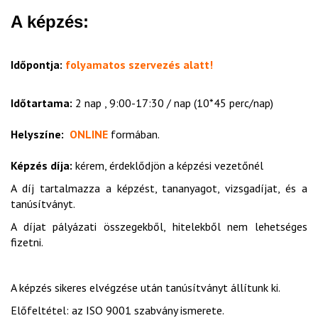
A képzés:
Időpontja:
folyamatos szervezés alatt!
Időtartama:
2 nap , 9:00-17:30 / nap (10*45 perc/nap)
Helyszíne:
ONLINE
formában.
Képzés díja:
kérem, érdeklődjön a képzési vezetőnél
A díj tartalmazza a képzést, tananyagot, vizsgadíjat, és a
tanúsítványt.
A díjat pályázati összegekből, hitelekből nem lehetséges
fizetni.
A képzés sikeres elvégzése után tanúsítványt állítunk ki.
Előfeltétel: az ISO 9001 szabvány ismerete.