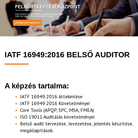
EMT ZRT.
FELNŐTTKÉPZÉSI KÖZPONT
Képzéseink az ügyfeleket az irányítási rendszereik
fejlesztésében, bevezetésében segítik
Jelentkezés képzésre
IATF 16949:2016 BELSŐ AUDITOR
A képzés tartalma:
IATF 16949:2016 áttekintése
IATF 16949:2016 Követelményei
Core Tools (APQP, SPC, MSA, FMEA)
ISO 19011 Auditálás követelményei
Belső audit tervezése, levezetése, jelentés készítése,
megállapítások.