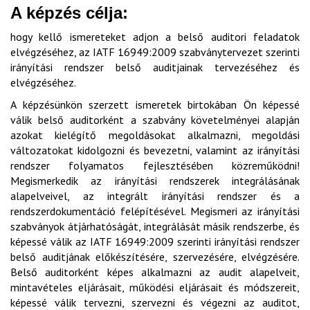
A képzés célja:
hogy kellő ismereteket adjon a belső auditori feladatok
elvégzéséhez, az IATF 16949:2009 szabványtervezet szerinti
irányítási rendszer belső auditjainak tervezéséhez és
elvégzéséhez.
A képzésünkön szerzett ismeretek birtokában Ön képessé
válik belső auditorként a szabvány követelményei alapján
azokat kielégítő megoldásokat alkalmazni, megoldási
változatokat kidolgozni és bevezetni, valamint az irányítási
rendszer folyamatos fejlesztésében közreműködni!
Megismerkedik az irányítási rendszerek integrálásának
alapelveivel, az integrált irányítási rendszer és a
rendszerdokumentáció felépítésével. Megismeri az irányítási
szabványok átjárhatóságát, integrálását másik rendszerbe, és
képessé válik az IATF 16949:2009 szerinti irányítási rendszer
belső auditjának előkészítésére, szervezésére, elvégzésére.
Belső auditorként képes alkalmazni az audit alapelveit,
mintavételes eljárásait, működési eljárásait és módszereit,
képessé válik tervezni, szervezni és végezni az auditot,