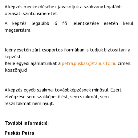
A képzés megkezdéséhez javasoljuk a szabvány legalább
olvasati szintű ismeretét.
A képzés legalább 6 fő jelentkezése esetén kerül
megtartásra.
Igény esetén zárt csoportos formában is tudjuk biztosítani a
képzést.
Kérje egyedi ajánlatunkat a
petra.puskas@tanusito.hu
címen.
Köszönjük!
A képzés egyéb szakmai továbbképzésnek minősül. Ezért
elvégzése sem szakképesítést, sem szakmát, sem
részszakmát nem nyújt.
További információ:
Puskás Petra