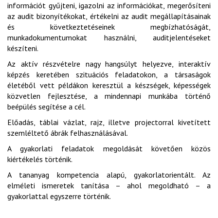
információt gyűjteni, igazolni az információkat, megerősíteni
az audit bizonyítékokat, értékelni az audit megállapításainak
és következtetéseinek megbízhatóságát,
munkadokumentumokat használni, auditjelentéseket
készíteni.
Az aktív részvételre nagy hangsúlyt helyezve, interaktív
képzés keretében szituációs feladatokon, a társaságok
életéből vett példákon keresztül a készségek, képességek
közvetlen fejlesztése, a mindennapi munkába történő
beépülés segítése a cél.
Előadás, táblai vázlat, rajz, illetve projectorral kivetített
szemléltető ábrák felhasználásával.
A gyakorlati feladatok megoldását követően közös
kiértékelés történik.
A tananyag kompetencia alapú, gyakorlatorientált. Az
elméleti ismeretek tanítása – ahol megoldható – a
gyakorlattal egyszerre történik.