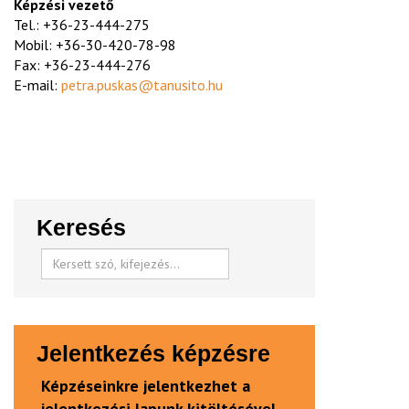
Képzési vezető
Tel.: +36-23-444-275
Mobil: +36-30-420-78-98
Fax: +36-23-444-276
E-mail:
petra.puskas@tanusito.hu
Keresés
Jelentkezés képzésre
Képzéseinkre jelentkezhet a
jelentkezési lapunk kitöltésével,