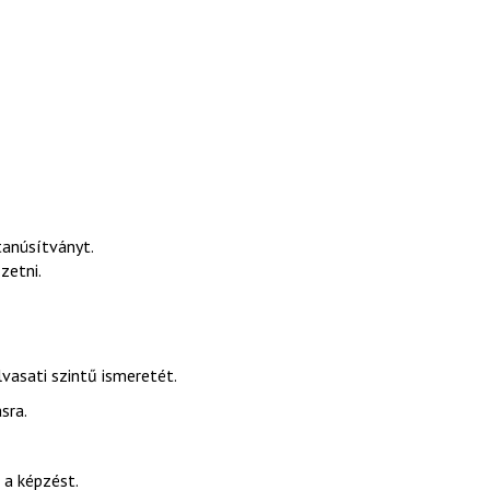
tanúsítványt.
zetni.
vasati szintű ismeretét.
sra.
 a képzést.