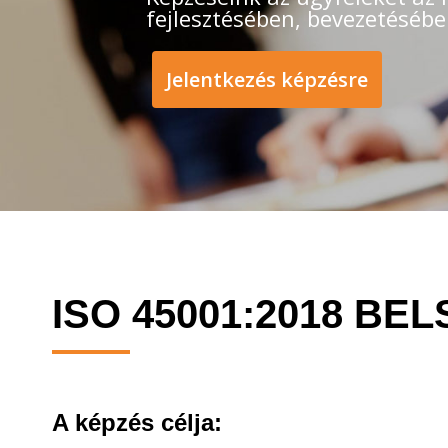
fejlesztésében, bevezetésébe
Jelentkezés képzésre
ISO 45001:2018 BE
A képzés célja: