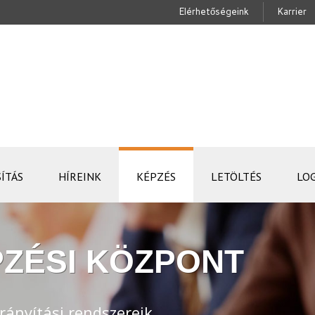
Elérhetőségeink
Karrier
ÍTÁS
HÍREINK
KÉPZÉS
LETÖLTÉS
LO
ZÉSI KÖZPONT
rányítási rendszereik