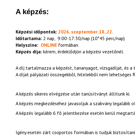
A képzés:
Képzési időpontok:
2026. szeptember 18.,22.
Időtartama:
2 nap, 9:00-17:30/nap (10*45 perc/nap)
Helyszíne:
ONLINE
formában.
Képzés díja:
kérem, érdeklődjön a képzési vezetőnél.
A díj tartalmazza a képzést, tananyagot, vizsgadíjat, és a 
A díjat pályázati összegekből, hitelekből nem lehetséges fi
A képzés sikeres elvégzése után tanúsítványt állítunk ki.
A képzés megkezdéséhez javasoljuk a szabvány legalább ol
A képzés legalább 6 fő jelentkezése esetén kerül megtartá
Igény esetén zárt csoportos formában is tudjuk biztosítani