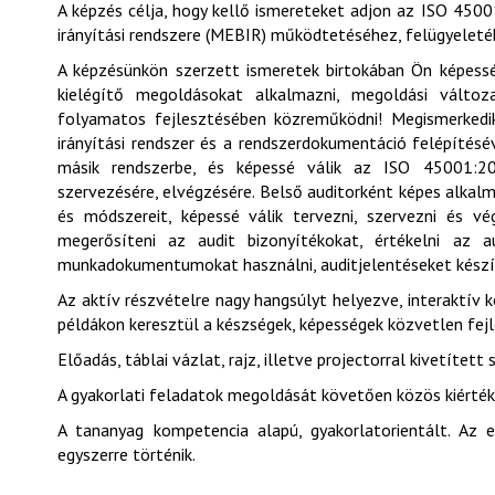
A képzés célja, hogy kellő ismereteket adjon az ISO 450
irányítási rendszere (MEBIR) működtetéséhez, felügyeleté
A képzésünkön szerzett ismeretek birtokában Ön képessé
kielégítő megoldásokat alkalmazni, megoldási változa
folyamatos fejlesztésében közreműködni! Megismerkedik a
irányítási rendszer és a rendszerdokumentáció felépítésév
másik rendszerbe, és képessé válik az ISO 45001:2018
szervezésére, elvégzésére. Belső auditorként képes alkalma
és módszereit, képessé válik tervezni, szervezni és vég
megerősíteni az audit bizonyítékokat, értékelni az a
munkadokumentumokat használni, auditjelentéseket készí
Az aktív részvételre nagy hangsúlyt helyezve, interaktív 
példákon keresztül a készségek, képességek közvetlen fej
Előadás, táblai vázlat, rajz, illetve projectorral kivetítet
A gyakorlati feladatok megoldását követően közös kiértéke
A tananyag kompetencia alapú, gyakorlatorientált. Az 
egyszerre történik.