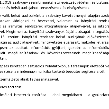
01:2018 szabvány szerinti munkahelyi egészségvédelem és bizton
hez és belső auditjainak tervezéséhez és elvégzéséhez.
 válik belső auditorként a szabvány követelményei alapján azo
tokat kidolgozni és bevezetni, valamint az irányítási rendsz
z irányítási rendszerek integrálásának alapelveivel, az integr
el. Megismeri az irányítási szabványok átjárhatóságát, integrálá
 szerinti irányítási rendszer belső auditjának előkészítésér
zni az audit alapelveit, mintavételes eljárásait, működési eljárás
ezni az auditot, információt gyűjteni, igazolni az információk
udit megállapításainak és következtetéseinek megbízhatóságá
teni.
képzés keretében szituációs feladatokon, a társaságok életéből v
lesztése, a mindennapi munkába történő beépülés segítése a cél.
t szemléltető ábrák felhasználásával.
lés történik.
elméleti ismeretek tanítása – ahol megoldható – a gyakorlat