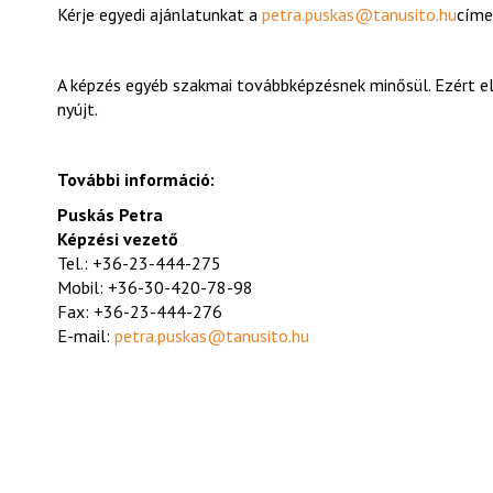
Kérje egyedi ajánlatunkat a
petra.puskas@tanusito.hu
címe
A képzés egyéb szakmai továbbképzésnek minősül. Ezért 
nyújt.
További információ:
Puskás Petra
Képzési vezető
Tel.: +36-23-444-275
Mobil: +36-30-420-78-98
Fax: +36-23-444-276
E-mail:
petra.puskas@tanusito.hu