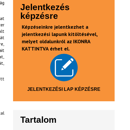
ság
Jelentkezés
képzésre
kat
er
Képzéseinkre jelentkezhet a
ált
jelentkezési lapunk kitöltésével,
sát
melyet oldalunkról az IKONRA
e,
KATTINTVA érhet el.
ait
at,
t,
ett
JELENTKEZÉSI LAP KÉPZÉSRE
tal
Tartalom