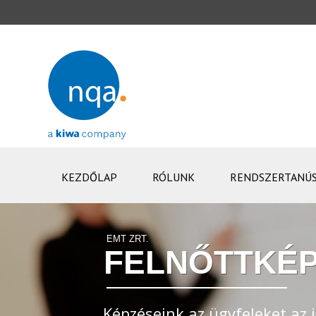
KEZDŐLAP
RÓLUNK
RENDSZERTANÚS
EMT ZRT.
FELNŐTTKÉP
Képzéseink az ügyfeleket az i