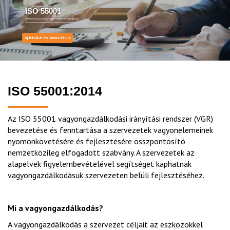
ISO 55001
VAGYONGAZDÁLKODÁSI IRÁNYÍTÁSI RENDSZEREK
Ajánlatkérés tanúsításra
ISO 55001:2014
Az ISO 55001 vagyongazdálkodási irányítási rendszer (VGR)
bevezetése és fenntartása a szervezetek vagyonelemeinek
nyomonkövetésére és fejlesztésére összpontosító
nemzetközileg elfogadott szabvány. A szervezetek az
alapelvek figyelembevételével segítséget kaphatnak
vagyongazdálkodásuk szervezeten belüli fejlesztéséhez.
Mi a vagyongazdálkodás?
A vagyongazdálkodás a szervezet céljait az eszközökkel