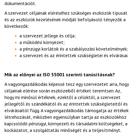
dokumentációt.
A szervezet céljainak eléréséhez szükséges eszközök típusát
és az eszközök kezelésének módját befolyásoló tényezők a
következők:
a szervezet jellege és célja;
a működési környezet;
a pénzügyi korlátok és a szabályozási követelmények;
a szervezet és az érintettek szükségletei és elvárásai.
Mik az előnyei az ISO 55001 szerinti tanúsításnak
?
A vagyongazdálkodás képessé tesz egy szervezetet arra, hogy
céljainak elérése során eszközeiből értéket teremtsen. Az,
hogy mi minősül értéknek, ezektől a céloktól, a szervezet
jellegétől és szándékától és az érintettek szükségleteitől és
elvárásaitól függ. A vagyongazdálkodás támogatja az értékek
létrehozását, miközben egyensúlyban tartja az eszközökhöz
kapcsolódó pénzügyi, környezeti és társadalmi költségeket, a
kockázatot, a szolgáltatás minőségét és a teljesítményt.