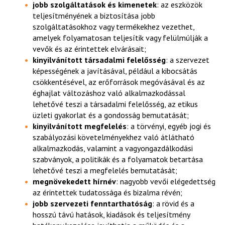
jobb szolgáltatások és kimenetek
: az eszközök
teljesítményének a biztosítása jobb
szolgáltatásokhoz vagy termékekhez vezethet,
amelyek folyamatosan teljesítik vagy felülmúlják a
vevők és az érintettek elvárásait;
kinyilvánított társadalmi felelősség
: a szervezet
képességének a javításával, például a kibocsátás
csökkentésével, az erőforrások megóvásával és az
éghajlat változáshoz való alkalmazkodással
lehetővé teszi a társadalmi felelősség, az etikus
üzleti gyakorlat és a gondosság bemutatását;
kinyilvánított megfelelés
: a törvényi, egyéb jogi és
szabályozási követelményekhez való átlátható
alkalmazkodás, valamint a vagyongazdálkodási
szabványok, a politikák és a folyamatok betartása
lehetővé teszi a megfelelés bemutatását;
megnövekedett hírnév
: nagyobb vevői elégedettség
az érintettek tudatossága és bizalma révén;
jobb szervezeti fenntarthatóság
: a rövid és a
hosszú távú hatások, kiadások és teljesítmény