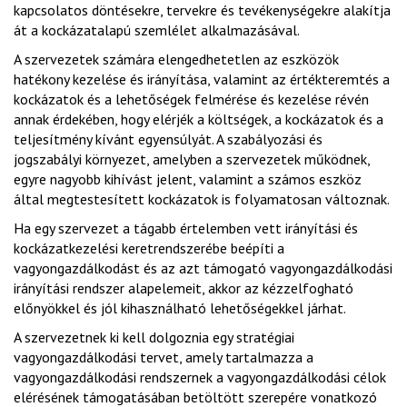
kapcsolatos döntésekre, tervekre és tevékenységekre alakítja
át a kockázatalapú szemlélet alkalmazásával.
A szervezetek számára elengedhetetlen az eszközök
hatékony kezelése és irányítása, valamint az értékteremtés a
kockázatok és a lehetőségek felmérése és kezelése révén
annak érdekében, hogy elérjék a költségek, a kockázatok és a
teljesítmény kívánt egyensúlyát. A szabályozási és
jogszabályi környezet, amelyben a szervezetek működnek,
egyre nagyobb kihívást jelent, valamint a számos eszköz
által megtestesített kockázatok is folyamatosan változnak.
Ha egy szervezet a tágabb értelemben vett irányítási és
kockázatkezelési keretrendszerébe beépíti a
vagyongazdálkodást és az azt támogató vagyongazdálkodási
irányítási rendszer alapelemeit, akkor az kézzelfogható
előnyökkel és jól kihasználható lehetőségekkel járhat.
A szervezetnek ki kell dolgoznia egy stratégiai
vagyongazdálkodási tervet, amely tartalmazza a
vagyongazdálkodási rendszernek a vagyongazdálkodási célok
elérésének támogatásában betöltött szerepére vonatkozó