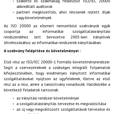
szakértő és szakmailag felkészült ISO/IEC 20000
akkreditált auditorok
partneri megközelítés, ahol nincsenek rejtett díjak
vagy követelmények
Az ISO 20000 az elismert nemzetközi szabványok egyik
csoportja az informatikai szolgáltatásirányítási
rendszerekhez lett bevezetve 2005-ben irányelvek
létrehozásához az informatikai rendszerek irányításában.
A szabvány felépítése és követelményei :
Első rész az ISO/IEC 20000-1 formális követelményrendszer.
Segít a szervezeteknek a szükséges integrált folyamatok
kifejlesztésében, hogy eredményes irányított informatikai
szolgáltatásokat nyújtson az ügyfeleknek, illetve az első
rész az a rész, amire a tanúsítvány vonatkozik. Hatókörébe a
következő feladatok tartoznak:
az irányítási rendszer követelményei
a szolgáltatásirányítás tervezése és megvalósítása
az új vagy megváltozott szolgáltatások tervezése és