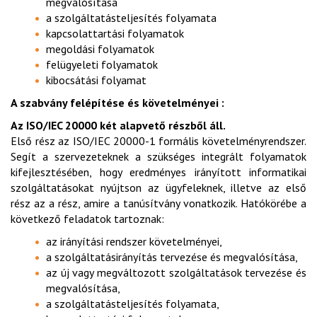
megvalósítása
a szolgáltatásteljesítés folyamata
kapcsolattartási folyamatok
megoldási folyamatok
felügyeleti folyamatok
kibocsátási folyamat
A szabvány felépítése és követelményei :
Az ISO/IEC 20000 két alapvető részből áll.
Első rész az ISO/IEC 20000-1 formális követelményrendszer.
Segít a szervezeteknek a szükséges integrált folyamatok
kifejlesztésében, hogy eredményes irányított informatikai
szolgáltatásokat nyújtson az ügyfeleknek, illetve az első
rész az a rész, amire a tanúsítvány vonatkozik. Hatókörébe a
következő feladatok tartoznak:
az irányítási rendszer követelményei,
a szolgáltatásirányítás tervezése és megvalósítása,
az új vagy megváltozott szolgáltatások tervezése és
megvalósítása,
a szolgáltatásteljesítés folyamata,