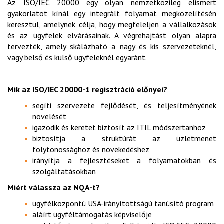
Az ISO/IEC 20000 egy olyan nemzetközileg elismert
gyakorlatot kínál egy integrált folyamat megközelítésén
keresztül, amelynek célja, hogy megfeleljen a vállalkozások
és az ügyfelek elvárásainak. A végrehajtást olyan alapra
tervezték, amely skálázható a nagy és kis szervezeteknél,
vagy belső és külső ügyfeleknél egyaránt.
Mik az ISO/IEC 20000-1 regisztráció előnyei?
segíti szervezete fejlődését, és teljesítményének
növelését
igazodik és keretet biztosít az ITIL módszertanhoz
biztosítja a struktúrát az üzletmenet
folytonossághoz és növekedéshez
irányítja a fejlesztéseket a folyamatokban és
szolgáltatásokban
Miért válassza az NQA-t?
ügyfélközpontú USA-irányítottságú tanúsító program
aláírt ügyféltámogatás képviselője