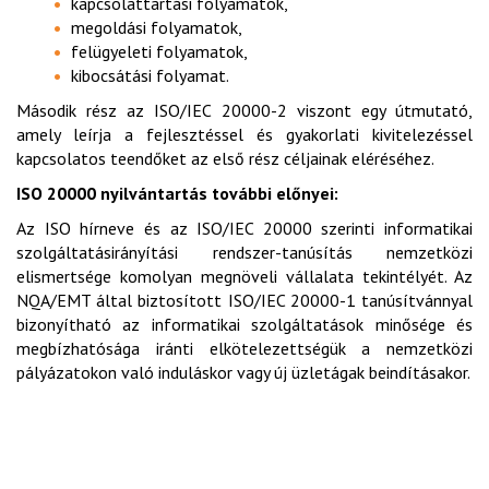
kapcsolattartási folyamatok,
megoldási folyamatok,
felügyeleti folyamatok,
kibocsátási folyamat.
Második rész az ISO/IEC 20000-2 viszont egy útmutató,
amely leírja a fejlesztéssel és gyakorlati kivitelezéssel
kapcsolatos teendőket az első rész céljainak eléréséhez.
ISO 20000 nyilvántartás további előnyei:
Az ISO hírneve és az ISO/IEC 20000 szerinti informatikai
szolgáltatásirányítási rendszer-tanúsítás nemzetközi
elismertsége komolyan megnöveli vállalata tekintélyét. Az
NQA/EMT által biztosított ISO/IEC 20000-1 tanúsítvánnyal
bizonyítható az informatikai szolgáltatások minősége és
megbízhatósága iránti elkötelezettségük a nemzetközi
pályázatokon való induláskor vagy új üzletágak beindításakor.