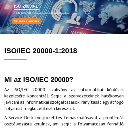
INFORMÁCIÓ TECHNOLÓGIA ÉS SZOLGÁLTATÁSIRÁNYÍTÁSI RENDSZER
ISO 20000-1
ISO/IEC 20000-1:2018 informatikai szolgáltatásirányítási rendszer
Ajánlatkérés tanúsításra
ISO/IEC 20000-1:2018
Mi az ISO/IEC 20000?
Az ISO/IEC 20000 szabvány az informatikai kérdések
kezelésére koncentrál. Segít a szervezeteknek hatékonyan
javítani az informatikai szolgáltatások irányítását egy átfogó
folyamat megközelítésén keresztül.
A Service Desk megközelítés felhasználásával a problémák
osztályozásra kerülnek, ami segít a folyamatosan fennálló