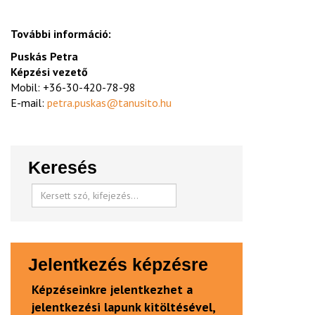
További információ:
Puskás Petra
Képzési vezető
Mobil: +36-30-420-78-98
E-mail:
petra.puskas@tanusito.hu
Keresés
Jelentkezés képzésre
Képzéseinkre jelentkezhet a
jelentkezési lapunk kitöltésével,