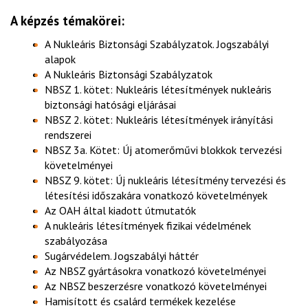
A képzés témakörei:
A Nukleáris Biztonsági Szabályzatok. Jogszabályi
alapok
A Nukleáris Biztonsági Szabályzatok
NBSZ 1. kötet: Nukleáris létesítmények nukleáris
biztonsági hatósági eljárásai
NBSZ 2. kötet: Nukleáris létesítmények irányítási
rendszerei
NBSZ 3a. Kötet: Új atomerőművi blokkok tervezési
követelményei
NBSZ 9. kötet: Új nukleáris létesítmény tervezési és
létesítési időszakára vonatkozó követelmények
Az OAH által kiadott útmutatók
A nukleáris létesítmények fizikai védelmének
szabályozása
Sugárvédelem. Jogszabályi háttér
Az NBSZ gyártásokra vonatkozó követelményei
Az NBSZ beszerzésre vonatkozó követelményei
Hamisított és csalárd termékek kezelése