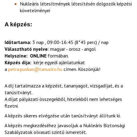
Nukleáris létesítmények létesítésén dolgozók képzési
követelményei
A képzés:
Időtartama:
3 nap , 09:00-16:45 (8*45 perc) / nap
Választható nyelve
: magyar - orosz - angol
Helyszíne:
ONLINE
formában.
Képzés díja:
kérje egyedi ajánlatunkat
a
petra.puskas@tanusito.hu
címen. Köszönjük!
A díj tartalmazza a képzést, tananyagot, vizsgadíjat, és a
tanúsítványt.
A díjat pályázati összegekből, hitelekből nem lehetséges
fizetni.
A képzés sikeres elvégzése után tanúsítványt állítunk ki.
A képzés megkezdéséhez javasoljuk a Nukleáris Biztonsági
Szabályzatok olvasati szintű ismeretét.