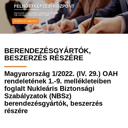
EMT ZRT.
FELNŐTTKÉPZÉSI KÖZPONT
Képzéseink az ügyfeleket az irányítási rendszereik
fejlesztésében, bevezetésében segítik
Jelentkezés képzésre
BERENDEZÉSGYÁRTÓK,
BESZERZÉS RÉSZÉRE
Magyarország 1/2022. (IV. 29.) OAH
rendeletének 1.-9. mellékleteiben
foglalt Nukleáris Biztonsági
Szabályzatok (NBSz)
berendezésgyártók, beszerzés
részére